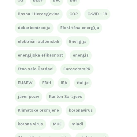
5G
BEEP
Beč
BiH
Bosna i Hercegovina
CO2
CoVID - 19
dekarbonizacija
Električna energija
električni automobili
Energija
energijska efikasnost
energis
Etno selo Čardaci
EurocommPR
EUSEW
FBiH
IEA
italija
javni poziv
Kanton Sarajevo
Klimatske promjene
koronavirus
korona virus
MHE
mladi