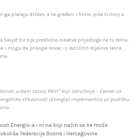
er ga plaćaju države, a ne građani i firme, piše Victory u
 a Savjet EU nije predložio nikakve prijedloge na tu temu.
e i mogu da prikupe novac iz različitih dijelova lanca
ima.
bonski urbani razvoj FBiH” koji Udruženje – Centar za
energetske efikasnosti (Energis) implementira uz podršku
vine.
st Energis-a i ni na koji način se ne može
okoliša Federacije Bosne i Hercegovine