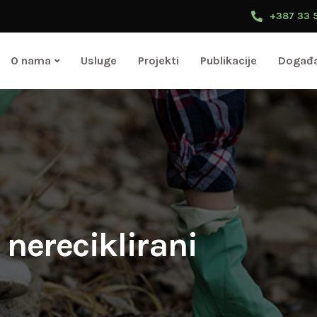
+387 33 
O nama
Usluge
Projekti
Publikacije
Događa
 nereciklirani