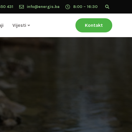
550 431
info@energis.ba
8:00 – 16:30
ji
Vijesti
Kontakt