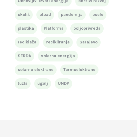
Obnovljivi izvori energije
održivi razvoj
okoliš
otpad
pandemija
pcele
plastika
Platforma
poljoprivreda
reciklaža
recikliranje
Sarajevo
SERDA
solarna energija
solarne elektrane
Termoelektrane
tuzla
ugalj
UNDP