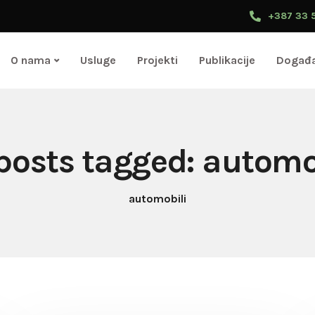
+387 33 
O nama
Usluge
Projekti
Publikacije
Događa
 posts tagged: automo
automobili