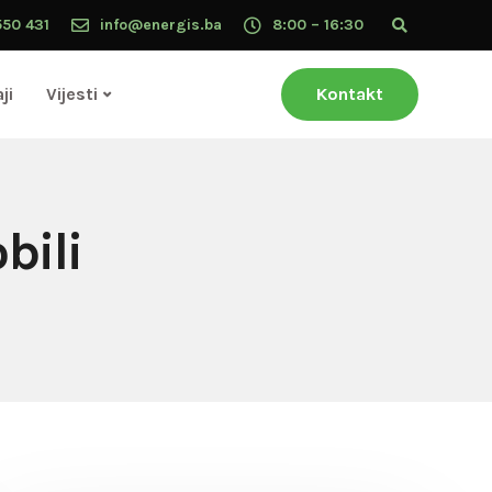
550 431
info@energis.ba
8:00 – 16:30
ji
Vijesti
Kontakt
bili