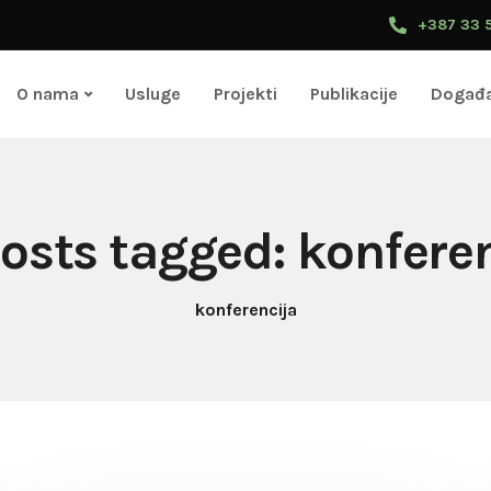
+387 33 
O nama
Usluge
Projekti
Publikacije
Događa
posts tagged: konfere
konferencija