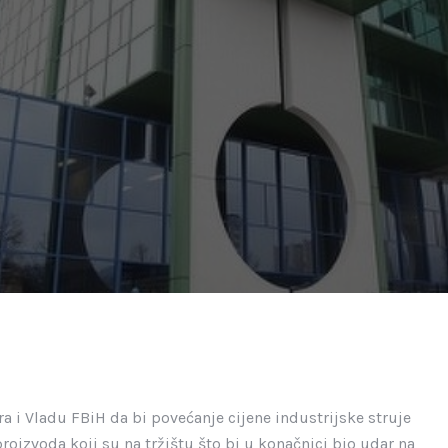
a i Vladu FBiH da bi povećanje cijene industrijske struje
roizvoda koji su na tržištu što bi u konačnici bio udar na