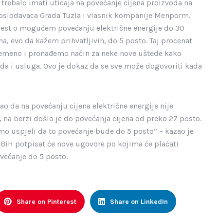
 trebalo imati uticaja na povećanje cijena proizvoda na
poslodavaca Grada Tuzla i vlasnik kompanije Menporm.
vijest o mogućem povećanju električne energije do 30
a, evo da kažem prihvatljivih, do 5 posto. Taj procenat
vremeno i pronađemo način za neke nove uštede kako
oda i usluga. Ovo je dokaz da se sve može dogovoriti kada
zao da na povećanju cijena električne energije nije
, na berzi došlo je do povećanja cijena od preko 27 posto.
o uspjeli da to povećanje bude do 5 posto” – kazao je
FBiH potpisat će nove ugovore po kojima će plaćati
većanje do 5 posto.
Share on Pinterest
Share on LinkedIn