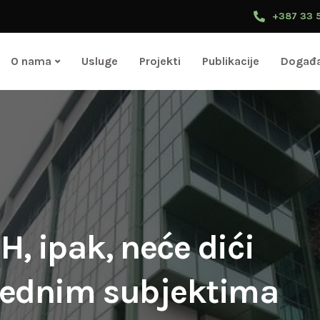
+387 33 
O nama
Usluge
Projekti
Publikacije
Događa
H, ipak, neće dići
vrednim subjektima