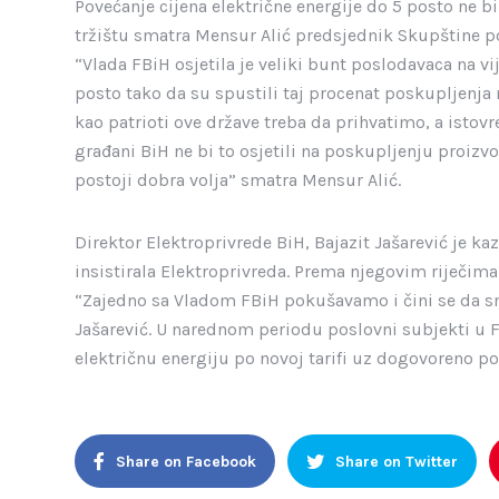
Povećanje cijena električne energije do 5 posto ne bi
tržištu smatra Mensur Alić predsjednik Skupštine 
“Vlada FBiH osjetila je veliki bunt poslodavaca na 
posto tako da su spustili taj procenat poskupljenja n
kao patrioti ove države treba da prihvatimo, a isto
građani BiH ne bi to osjetili na poskupljenju proizv
postoji dobra volja” smatra Mensur Alić.
Direktor Elektroprivrede BiH, Bajazit Jašarević je ka
insistirala Elektroprivreda. Prema njegovim riječima
“Zajedno sa Vladom FBiH pokušavamo i čini se da sm
Jašarević. U narednom periodu poslovni subjekti u 
električnu energiju po novoj tarifi uz dogovoreno po
Share on Facebook
Share on Twitter