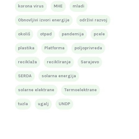
korona virus
MHE
mladi
Obnovljivi izvori energije
održivi razvoj
okoliš
otpad
pandemija
pcele
plastika
Platforma
poljoprivreda
reciklaža
recikliranje
Sarajevo
SERDA
solarna energija
solarne elektrane
Termoelektrane
tuzla
ugalj
UNDP