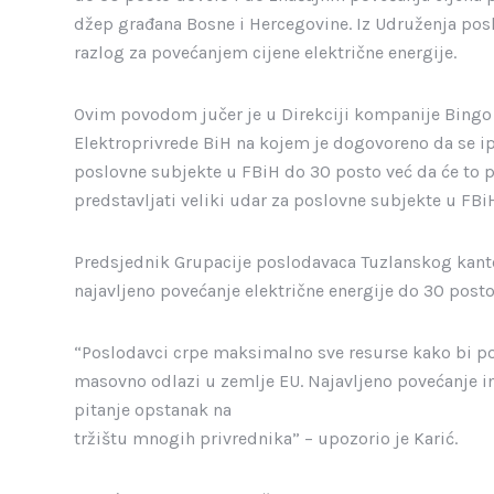
džep građana Bosne i Hercegovine. Iz Udruženja posl
razlog za povećanjem cijene električne energije.
Ovim povodom jučer je u Direkciji kompanije Bingo 
Elektroprivrede BiH na kojem je dogovoreno da se ip
poslovne subjekte u FBiH do 30 posto već da će to po
predstavljati veliki udar za poslovne subjekte u FBi
Predsjednik Grupacije poslodavaca Tuzlanskog kanto
najavljeno povećanje električne energije do 30 posto
“Poslodavci crpe maksimalno sve resurse kako bi pov
masovno odlazi u zemlje EU. Najavljeno povećanje i
pitanje opstanak na
tržištu mnogih privrednika” – upozorio je Karić.