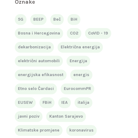
Oznake
5G
BEEP
Beč
BiH
Bosna i Hercegovina
CO2
CoVID - 19
dekarbonizacija
Električna energija
električni automobili
Energija
energijska efikasnost
energis
Etno selo Čardaci
EurocommPR
EUSEW
FBiH
IEA
italija
javni poziv
Kanton Sarajevo
Klimatske promjene
koronavirus