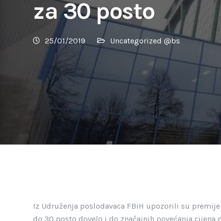
za 30 posto
25/01/2019
Uncategorized @bs
Iz Udruženja poslodavaca FBiH upozorili su premijer
do 30 posto dovelo i do značajnih povećanja cijena p