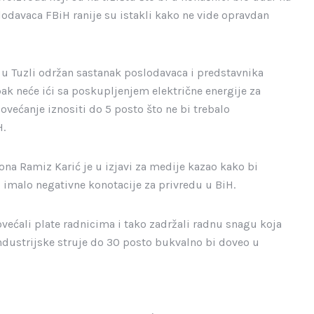
odavaca FBiH ranije su istakli kako ne vide opravdan
u Tuzli održan sastanak poslodavaca i predstavnika
ak neće ići sa poskupljenjem električne energije za
većanje iznositi do 5 posto što ne bi trebalo
H.
na Ramiz Karić je u izjavi za medije kazao kako bi
 imalo negativne konotacije za privredu u BiH.
ećali plate radnicima i tako zadržali radnu snagu koja
ndustrijske struje do 30 posto bukvalno bi doveo u