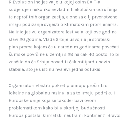
R:Evolution incijativa je u kojoj osim EXIT-a
sudjeluje i nekoliko nevladinih ekoloških udruženja
te neprofitnih organizacija, a one za cilj prvenstveno
imaju podizanje svijesti o klimatskim promjenama.
Na inicijativu organizatora festivala koji ove godine
slavi 20 godina, Vlada Srbije usvojila je strateški
plan prema kojem će u narednim godinama povećati
šumske površine u zemlji s 28 na čak 40 posto. To bi
značilo da će Srbija posaditi čak milijardu novih
stabala, što je uistinu hvalevrijedna odluka!
Organizatori vlastiti pokret planiraju proširiti s
lokalne na globalnu razinu, a za to imaju podršku i
Europske unije koja se također bavi ovom
problematikom kako bi u skorijoj budućnosti
Europa postala ‘klimatski neutralni kontinent’. Bravo!