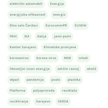
električni automobili
Energija
energijska efikasnost
energis
Etno selo Čardaci
EurocommPR
EUSEW
FBiH
IEA
italija
javni poziv
Kanton Sarajevo
Klimatske promjene
koronavirus
korona virus
MHE
mladi
Obnovljivi izvori energije
održivi razvoj
okoliš
otpad
pandemija
pcele
plastika
Platforma
poljoprivreda
reciklaža
recikliranje
Sarajevo
SERDA