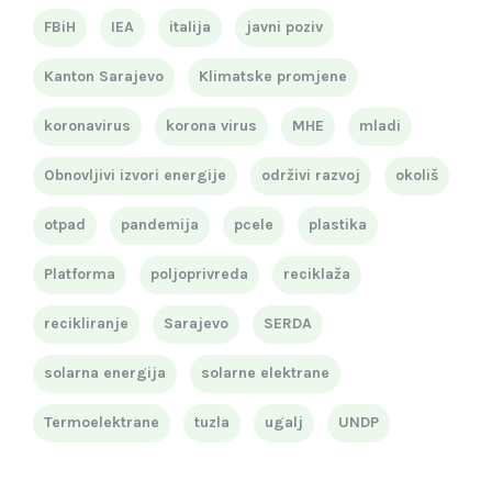
FBiH
IEA
italija
javni poziv
Kanton Sarajevo
Klimatske promjene
koronavirus
korona virus
MHE
mladi
Obnovljivi izvori energije
održivi razvoj
okoliš
otpad
pandemija
pcele
plastika
Platforma
poljoprivreda
reciklaža
recikliranje
Sarajevo
SERDA
solarna energija
solarne elektrane
Termoelektrane
tuzla
ugalj
UNDP