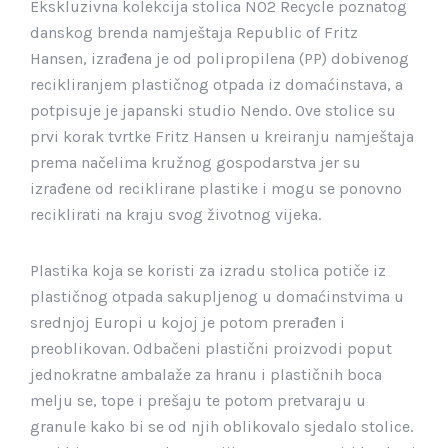
Ekskluzivna kolekcija stolica N02 Recycle poznatog
danskog brenda namještaja Republic of Fritz
Hansen, izrađena je od polipropilena (PP) dobivenog
recikliranjem plastičnog otpada iz domaćinstava, a
potpisuje je japanski studio Nendo. Ove stolice su
prvi korak tvrtke Fritz Hansen u kreiranju namještaja
prema načelima kružnog gospodarstva jer su
izrađene od reciklirane plastike i mogu se ponovno
reciklirati na kraju svog životnog vijeka.
Plastika koja se koristi za izradu stolica potiče iz
plastičnog otpada sakupljenog u domaćinstvima u
srednjoj Europi u kojoj je potom prerađen i
preoblikovan. Odbačeni plastični proizvodi poput
jednokratne ambalaže za hranu i plastičnih boca
melju se, tope i prešaju te potom pretvaraju u
granule kako bi se od njih oblikovalo sjedalo stolice.