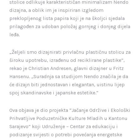
stolice odlikuje karakterističan minimalizam Nendo
dizajna, a oblik im je inspiriran izgledom
preklopljenog lista papira koji je na školjci sjedala
prilagođen za udoban položaj gornjeg i donjeg dijela
leđa.
„Željeli smo dizajnirati privlačnu plastičnu stolicu za
široku upotrebu, izrađenu od reciklirane plastike“,
rekao je Christian Andresen, glavni dizajner u Fritz
Hansenu. „Suradnja sa studijom Nendo značila je da
će dizajn biti jednostavan i elegantan, uistinu lijep
spoj skandinavske i japanske estetike.“
Ova objava je dio projekta “Jačanje Održive i Ekološki
Prihvatljive Poduzetničke Kulture Mladih u Kantonu
Sarajevo” koji Udruženje – Centar za edukaciju i
podizanje svijesti o potrebi povećanja energetske