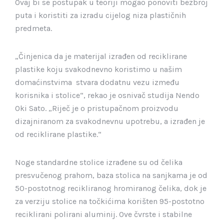
Ovaj bi se postupak u teoriji mogao ponoviti bezbroj
puta i koristiti za izradu cijelog niza plastičnih
predmeta.
„Činjenica da je materijal izrađen od reciklirane
plastike koju svakodnevno koristimo u našim
domaćinstvima stvara dodatnu vezu između
korisnika i stolice“, rekao je osnivač studija Nendo
Oki Sato. „Riječ je o pristupačnom proizvodu
dizajniranom za svakodnevnu upotrebu, a izrađen je
od reciklirane plastike.“
Noge standardne stolice izrađene su od čelika
presvučenog prahom, baza stolica na sanjkama je od
50-postotnog recikliranog hromiranog čelika, dok je
za verziju stolice na točkićima korišten 95-postotno
reciklirani polirani aluminij. Ove čvrste i stabilne