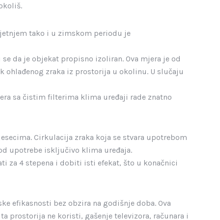
okoliš.
ljetnjem tako i u zimskom periodu je
i se da je objekat propisno izoliran. Ova mjera je od
zak ohlađenog zraka iz prostorija u okolinu. U slučaju
tera sa čistim filterima klima uređaji rade znatno
mjesecima. Cirkulacija zraka koja se stvara upotrebom
 od upotrebe isključivo klima uređaja.
za 4 stepena i dobiti isti efekat, što u konačnici
ske efikasnosti bez obzira na godišnje doba. Ova
prostorija ne koristi, gašenje televizora, računara i