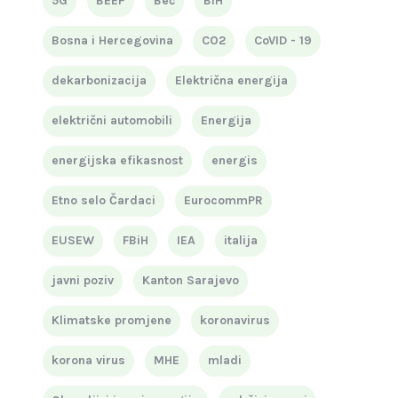
5G
BEEP
Beč
BiH
Bosna i Hercegovina
CO2
CoVID - 19
dekarbonizacija
Električna energija
električni automobili
Energija
energijska efikasnost
energis
Etno selo Čardaci
EurocommPR
EUSEW
FBiH
IEA
italija
javni poziv
Kanton Sarajevo
Klimatske promjene
koronavirus
korona virus
MHE
mladi