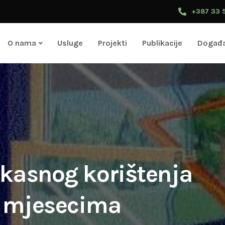
+387 33 
O nama
Usluge
Projekti
Publikacije
Događa
ikasnog korištenja
m mjesecima