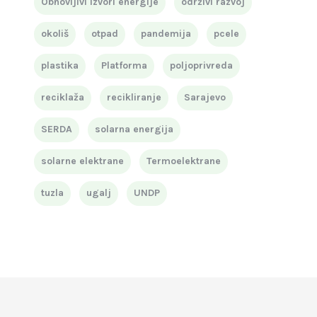
Obnovljivi izvori energije
održivi razvoj
okoliš
otpad
pandemija
pcele
plastika
Platforma
poljoprivreda
reciklaža
recikliranje
Sarajevo
SERDA
solarna energija
solarne elektrane
Termoelektrane
tuzla
ugalj
UNDP