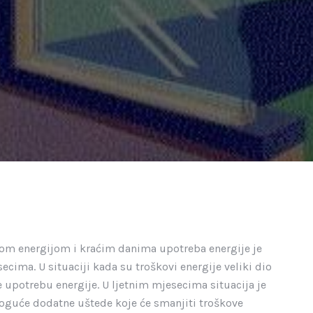
om energijom i kraćim danima upotreba energije je
secima. U situaciji kada su troškovi energije veliki dio
upotrebu energije. U ljetnim mjesecima situacija je
 moguće dodatne uštede koje će smanjiti troškove