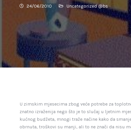
24/06/2010
Uncategorized @bs
U zimskim mjesecima zbog veće potrebe za toplotn
znatno izraženija nego što je to slučaj u ljetnim mje
kućnog budžeta, mnogi traže načine kako da smanje 
obrnuta, troškovi su manji, ali to ne znači da nisu