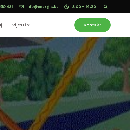
550 431
info@energis.ba
8:00 – 16:30
ji
Vijesti
Kontakt