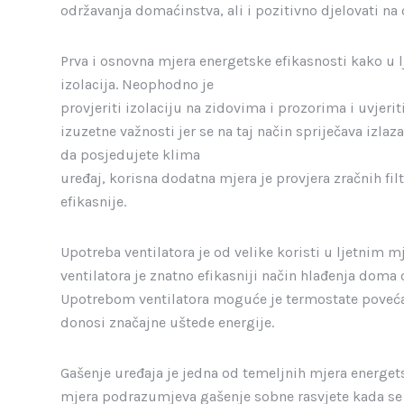
održavanja domaćinstva, ali i pozitivno djelovati na 
Prva i osnovna mjera energetske efikasnosti kako u 
izolacija. Neophodno je
provjeriti izolaciju na zidovima i prozorima i uvjerit
izuzetne važnosti jer se na taj način spriječava izla
da posjedujete klima
uređaj, korisna dodatna mjera je provjera zračnih fil
efikasnije.
Upotreba ventilatora je od velike koristi u ljetnim 
ventilatora je znatno efikasniji način hlađenja doma
Upotrebom ventilatora moguće je termostate povećati 
donosi značajne uštede energije.
Gašenje uređaja je jedna od temeljnih mjera energet
mjera podrazumjeva gašenje sobne rasvjete kada se ta 