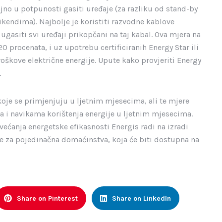
jno u potpunosti gasiti uređaje (za razliku od stand-by
vikendima). Najbolje je koristiti razvodne kablove
asiti svi uređaji prikopčani na taj kabal. Ova mjera na
procenata, i uz upotrebu certificiranih Energy Star ili
škove električne energije. Upute kako provjeriti Energy
.
koje se primjenjuju u ljetnim mjesecima, ali te mjere
 i navikama korištenja energije u ljetnim mjesecima.
ve
ć
anja
energetske
efikasnosti
Energis
radi
na
izradi
e
za
pojedina
č
na
domaćinstva, koja će biti dostupna na
Share on Pinterest
Share on LinkedIn