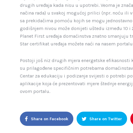
drugih uređaja kada nisu u upotrebi. Veoma je znača
načina rada) u svakoj mogućoj prilici (npr. noću ili 
sa prekidačima pomoću kojih se mogu jednostavno ug
godišnjem nivou može donijeti uštedu između 10 i 20 
Planet First uređaja domaćinstva znatno smanjuju tro
Star certifikat uređaja možete naći na nasem portalu
Postoji još niz drugih mjera energetske efikasnosti 
su prilagođene specifičnim potrebama domaćinstava
Centar
za
edukaciju
i
podizanje
svijesti
o
potrebi
po
aplikacije
koja
ć
e
prezentovati
mjere
š
tednje
energij
ovom portalu.
Share on Facebook
Share on Twitter