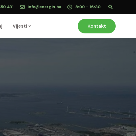
550 431
info@energis.ba
8:00 – 16:30
ji
Vijesti
Kontakt