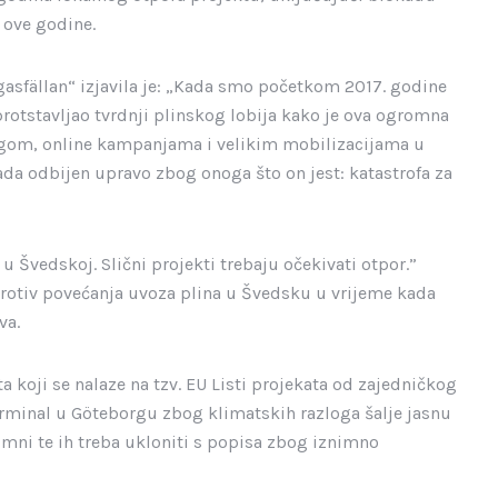
 ove godine.
lgasfällan“ izjavila je: „Kada smo početkom 2017. godine
protstavljao tvrdnji plinskog lobija kako je ova ogromna
alogom, online kampanjama i velikim mobilizacijama u
sada odbijen upravo zbog onoga što on jest: katastrofa za
 Švedskoj. Slični projekti trebaju očekivati ​​otpor.”
e protiv povećanja uvoza plina u Švedsku u vrijeme kada
va.
a koji se nalaze na tzv. EU Listi projekata od zajedničkog
terminal u Göteborgu zbog klimatskih razloga šalje jasnu
timni te ih treba ukloniti s popisa zbog iznimno