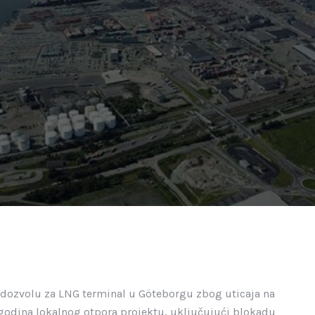
u dozvolu za LNG terminal u Göteborgu zbog uticaja na
godina lokalnog otpora projektu, uključujući blokadu