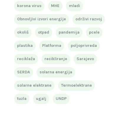
korona virus
MHE
mladi
Obnovljivi izvori energije
održivi razvoj
okoliš
otpad
pandemija
pcele
plastika
Platforma
poljoprivreda
reciklaža
recikliranje
Sarajevo
SERDA
solarna energija
solarne elektrane
Termoelektrane
tuzla
ugalj
UNDP