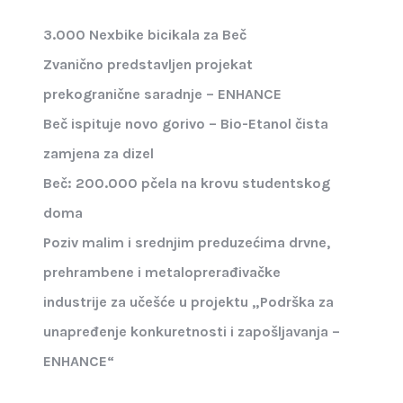
3.000 Nexbike bicikala za Beč
Zvanično predstavljen projekat
prekogranične saradnje – ENHANCE
Beč ispituje novo gorivo – Bio-Etanol čista
zamjena za dizel
Beč: 200.000 pčela na krovu studentskog
doma
Poziv malim i srednjim preduzećima drvne,
prehrambene i metaloprerađivačke
industrije za učešće u projektu „Podrška za
unapređenje konkuretnosti i zapošljavanja –
ENHANCE“