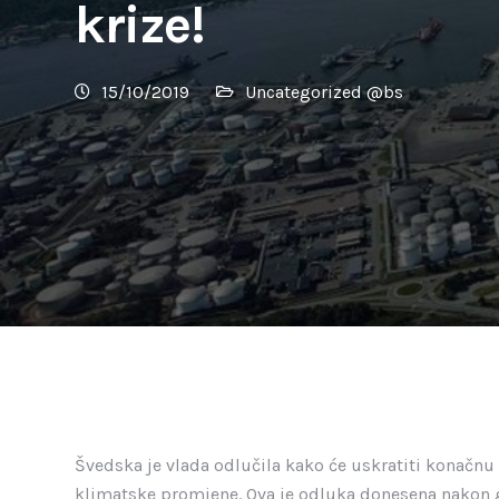
krize!
15/10/2019
Uncategorized @bs
Švedska je vlada odlučila kako će uskratiti konačn
klimatske promjene. Ova je odluka donesena nakon 