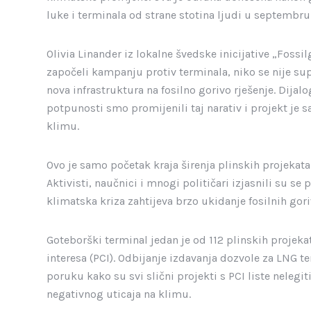
luke i terminala od strane stotina ljudi u septembru
Olivia Linander iz lokalne švedske inicijative „Fossi
započeli kampanju protiv terminala, niko se nije su
nova infrastruktura na fosilno gorivo rješenje. Dij
potpunosti smo promijenili taj narativ i projekt je 
klimu.
Ovo je samo početak kraja širenja plinskih projekata u
Aktivisti, naučnici i mnogi političari izjasnili su s
klimatska kriza zahtijeva brzo ukidanje fosilnih gori
Goteborški terminal jedan je od 112 plinskih projekat
interesa (PCI). Odbijanje izdavanja dozvole za LNG 
poruku kako su svi slični projekti s PCI liste nelegi
negativnog uticaja na klimu.