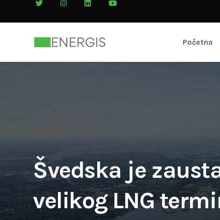
Početna
Švedska je zausta
velikog LNG termi