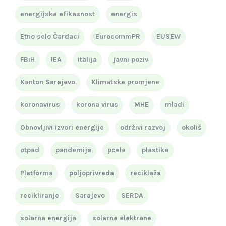
energijska efikasnost
energis
Etno selo Čardaci
EurocommPR
EUSEW
FBiH
IEA
italija
javni poziv
Kanton Sarajevo
Klimatske promjene
koronavirus
korona virus
MHE
mladi
Obnovljivi izvori energije
održivi razvoj
okoliš
otpad
pandemija
pcele
plastika
Platforma
poljoprivreda
reciklaža
recikliranje
Sarajevo
SERDA
solarna energija
solarne elektrane