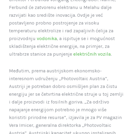
Ferbund će zatvorenu elektranu u Melahu dalje
razvijati kao središte inovacija. Ovdje je već
postavljeno probno postrojenje za visoku
temperaturu elektrolize i rad zapaljivih ćelija za
proizvodnju
vodonika
, a ispituje se i mogućnost
skladištenja električne energije, na primjer, za
ultrabrze stanice za punjenje
električnih vozila
.
Međutim, prema austrijskom ekonomsko-
interesnom udruženju „Photovoltaic Austria“,
Austriji je potreban dobro osmišljen plan za čistu
energiju jer se četvrtina električne struje u toj zemlji
i dalje proizvodi iz fosilnih goriva. „Za održivo
napajanje energijom potrebno je mnogo više
koristiti prirodne resurse“, izjavila je za PV magazin
Vera Imicer, generalna direktorka „Photovoltaic
Austria“. Austrijski kapacitet ukupno instaliranih