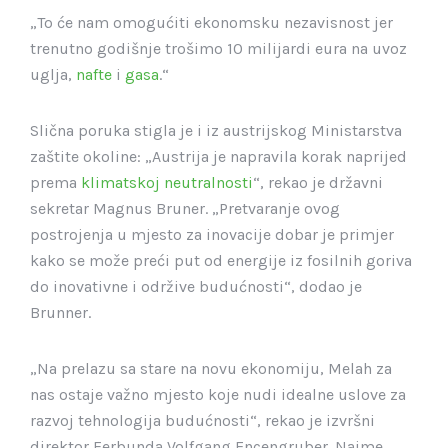
„To će nam omogućiti ekonomsku nezavisnost jer
trenutno godišnje trošimo 10 milijardi eura na uvoz
uglja,
nafte
i
gasa
.“
Slična poruka stigla je i iz austrijskog Ministarstva
zaštite okoline: „Austrija je napravila korak naprijed
prema
klimatskoj neutralnosti
“, rekao je državni
sekretar Magnus Bruner. „Pretvaranje ovog
postrojenja u mjesto za inovacije dobar je primjer
kako se može preći put od energije iz fosilnih goriva
do inovativne i održive budućnosti“, dodao je
Brunner.
„Na prelazu sa stare na novu ekonomiju, Melah za
nas ostaje važno mjesto koje nudi idealne uslove za
razvoj tehnologija budućnosti“, rekao je izvršni
direktor Ferbunda Volfgang Encengruber. Naime,